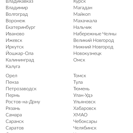
Владикавказ
Курск
Владимир
Магадан
Волгоград
Майкоп
Воронеж
Махачкала
Екатеринбург
Нальчик
Иваново
Набережные Челны
Ижевск
Великий Новгород
Иркутск
Нижний Новгород
Йошкар-Ола
Новокузнецк
Калининград
Омск
Калуга
Орел
Томск
Пенза
Тула
Петрозаводск
Тюмень
Пермь
Улан-Удэ
Ростов-на-Дону
Ульяновск
Рязань
Хабаровск
Самара
ХМАО
Саранск
Чебоксары
Саратов
Челябинск