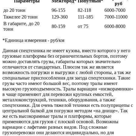
Параметры
Межгород*
Попутный*
руб
до 20 тонн
96-155
82-118
6000-7000
Тяжелее 20 тонн
129-360
111-185
7000-11000
В габарите, до 20
80-159
от 75
6000-8000
тонн
*Единица измерения - руб/км
Данная спецтехника не имеет кузова, вместо которого у него
грузовые платформы без ограничительных бортов, поэтому
можно доставлять грузы, габариты которых значительно
отличаются от стандартных. Плюсом так же является
возможность погрузки и выгрузки с любой стороны, а так же
специальные приспособления для заезда спецтехники. Такие
грузы часто имеют большой вес, поэтому тралы имеют
высокую грузоподъемность. Тралы вариации «низкорамники»
в чаще применяют для перевозки крупных емкостей,
металлоконструкций, техники, оборудования, а также
спецтехники. Для очень тяжелой техники есть полуприцепы с
центральной балкой для погрузки методом «на днище». Так
же есть высокорамные тралы и платформы, которые
применяются для грузов с плоской основой. Возможны
вариации с лафетами разных видов. Под сложные
грузоперевозки они делаются индивидуально, но для