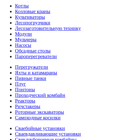
Котлы
Козловые краны
Культиваторы
Лесопогрузчики
Лесозаготовительную технику
Модули
Мульчеры
Насосы
Обсадные столы
Пароперегреватели
Перегружатели
Яхты и катамараны
Пивные танки
Плуг
Понтоны
Проходческий комбайн
Реакторы
Ричстакеры
Роторные экскаваторы
Самоходные косилки
Сваебойные установки
Сваевдавливающие установки
Свеклоуборочные комбайны