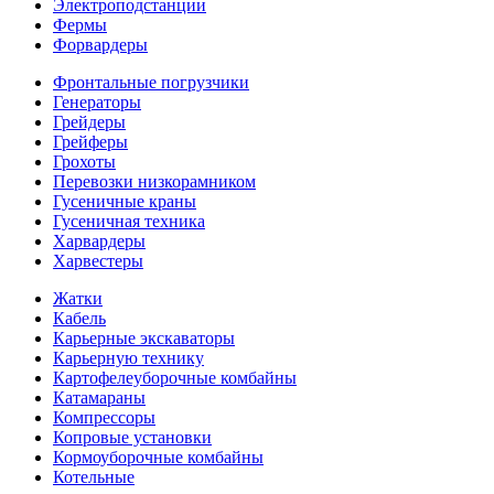
Электроподстанции
Фермы
Форвардеры
Фронтальные погрузчики
Генераторы
Грейдеры
Грейферы
Грохоты
Перевозки низкорамником
Гусеничные краны
Гусеничная техника
Харвардеры
Харвестеры
Жатки
Кабель
Карьерные экскаваторы
Карьерную технику
Картофелеуборочные комбайны
Катамараны
Компрессоры
Копровые установки
Кормоуборочные комбайны
Котельные