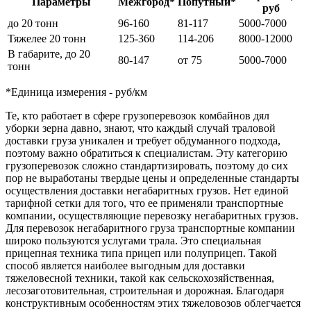
Параметры
Межгород*
Попутный*
руб
до 20 тонн
96-160
81-117
5000-7000
Тяжелее 20 тонн
125-360
114-206
8000-12000
В габарите, до 20
80-147
от 75
5000-7000
тонн
*Единица измерения - руб/км
Те, кто работает в сфере грузоперевозок комбайнов дял
уборки зерна давно, знают, что каждый случай траловой
доставки груза уникален и требует обдуманного подхода,
поэтому важно обратиться к специалистам. Эту категорию
грузоперевозок сложно стандартизировать, поэтому до сих
пор не выработаны твердые цены и определенные стандарты
осуществления доставки негабаритных грузов. Нет единой
тарифной сетки для того, что ее применяли транспортные
компании, осуществляющие перевозку негабаритных грузов.
Для перевозок негабаритного груза транспортные компании
широко пользуются услугами трала. Это специальная
прицепная техника типа прицеп или полуприцеп. Такой
способ является наиболее выгодным для доставки
тяжеловесной техники, такой как сельскохозяйственная,
лесозаготовительная, строительная и дорожная. Благодаря
конструктивным особенностям этих тяжеловозов облегчается