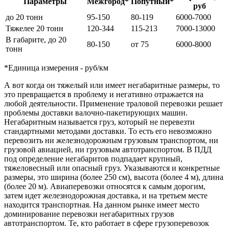
Параметры
Межгород*
Попутный*
руб
до 20 тонн
95-150
80-119
6000-7000
Тяжелее 20 тонн
120-344
115-213
7000-13000
В габарите, до 20
80-150
от 75
6000-8000
тонн
*Единица измерения - руб/км
А вот когда он тяжелый или имеет негабаритные размеры, то
это превращается в проблему и негативно отражается на
любой деятельности. Применение траловой перевозки решает
проблемы доставки валочно-пакетирующих машин.
Негабаритным называется груз, который не перевезти
стандартными методами доставки. То есть его невозможно
перевозить ни железнодорожным грузовым транспортом, ни
грузовой авиацией, ни грузовым автотранспортом. В ПДД
под определение негабаритов подпадает крупный,
тяжеловесный или опасный груз. Указываются и конкретные
размеры, это ширина (более 250 см), высота (более 4 м), длина
(более 20 м). Авиаперевозки относятся к самым дорогим,
затем идет железнодорожная доставка, и на третьем месте
находится транспортная. На данном рынке имеет место
доминирование перевозки негабаритных грузов
автотранспортом. Те, кто работает в сфере грузоперевозок